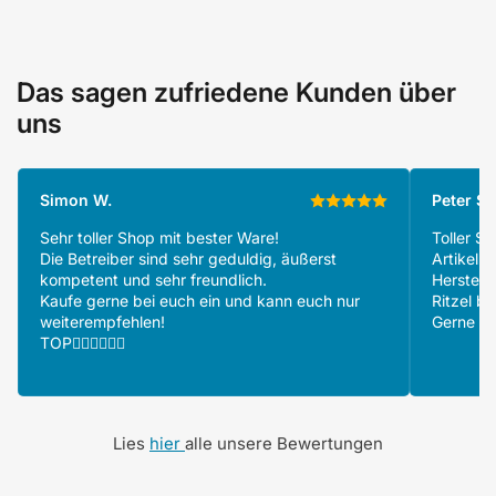
Das sagen zufriedene Kunden über
uns
Simon W.
Peter S.
Sehr toller Shop mit bester Ware!
Toller S
Die Betreiber sind sehr geduldig, äußerst
Artikeln
kompetent und sehr freundlich.
Herstell
Kaufe gerne bei euch ein und kann euch nur
Ritzel be
weiterempfehlen!
Gerne wi
TOP👍🏻👍🏻👍🏻
Lies
hier
alle unsere Bewertungen