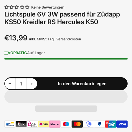
Keine Bewertungen
Lichtspule 6V 3W passend für Züdapp
KS50 Kreidler RS Hercules K50
€13,99
Normaler
inkl. MwSt zzgl. Versandkosten
Preis
VORRÄTIG
Auf Lager
Menge reduzieren für Lichtspule 6V 3W passend für Züdapp KS50 Kreidler RS Hercules K50
Menge erhöhen für Lichtspule 6V 3W passend für Züdapp KS50 Kreidler RS Hercules K50
−
+
In den Warenkorb legen
Anzahl
Zahlungsmethoden