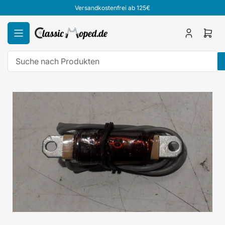
Zum
Versandkostenfrei ab 125€
Inhalt
springen
Anmelden
Mini
Ware
öffn
Suche
nach
Zu
Produkten
Produktinformationen
springen