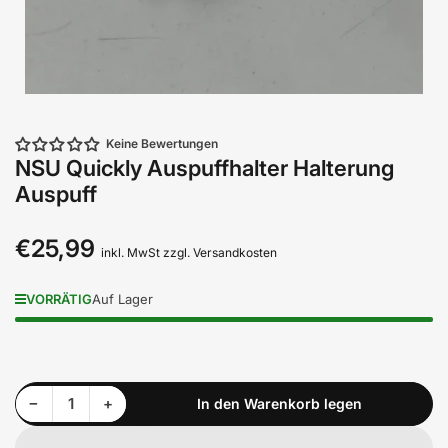
Keine Bewertungen
NSU Quickly Auspuffhalter Halterung
Auspuff
€25,99
Normaler
inkl. MwSt zzgl. Versandkosten
Preis
VORRÄTIG
Auf Lager
Menge reduzieren für NSU Quickly Auspuffhalter Halterung Auspuff
Menge erhöhen für NSU Quickly Auspuffhalter Halterung Auspuff
−
+
In den Warenkorb legen
Anzahl