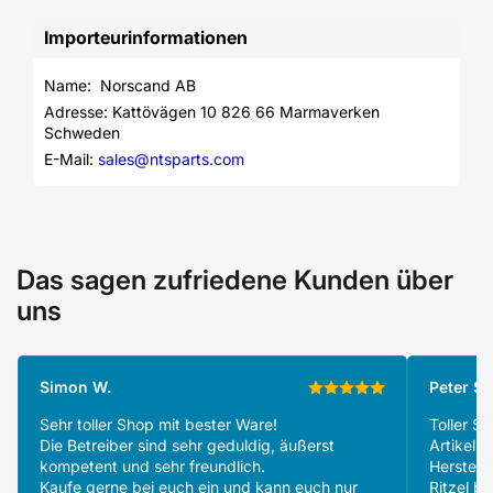
Importeurinformationen
Name:  Norscand AB 
Adresse: Kattövägen 10 826 66 Marmaverken 
Schweden
E-Mail: 
sales@ntsparts.com
Das sagen zufriedene Kunden über
uns
Simon W.
Peter S.
Sehr toller Shop mit bester Ware!
Toller S
Die Betreiber sind sehr geduldig, äußerst
Artikeln
kompetent und sehr freundlich.
Herstell
Kaufe gerne bei euch ein und kann euch nur
Ritzel be