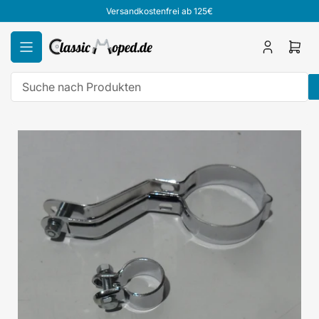
Zum
Versandkostenfrei ab 125€
Inhalt
springen
Anmelden
Mini
Ware
öffn
Suche
nach
Zu
Produkten
Produktinformationen
springen