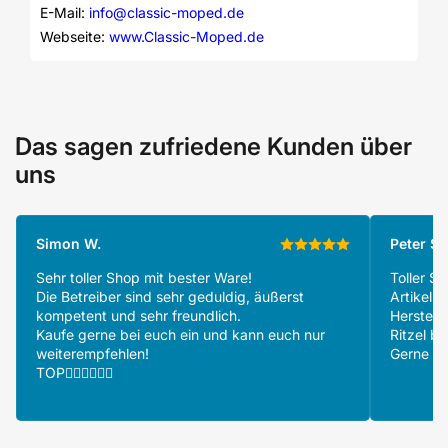
E-Mail: 
info@classic-moped.de
Webseite: 
www.Classic-Moped.de
Das sagen zufriedene Kunden über
uns
Simon W.
Peter S.
Sehr toller Shop mit bester Ware!
Toller S
Die Betreiber sind sehr geduldig, äußerst
Artikeln
kompetent und sehr freundlich.
Herstell
Kaufe gerne bei euch ein und kann euch nur
Ritzel be
weiterempfehlen!
Gerne wi
TOP👍🏻👍🏻👍🏻