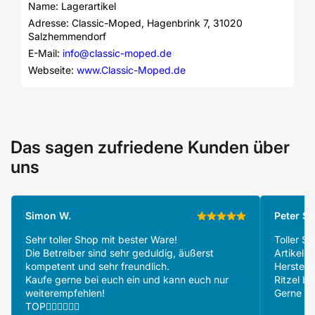
Name: Lagerartikel
Adresse: Classic-Moped, Hagenbrink 7, 31020 
Salzhemmendorf
E-Mail: 
info@classic-moped.de
Webseite: 
www.Classic-Moped.de
Das sagen zufriedene Kunden über
uns
Simon W.
Peter S.
Sehr toller Shop mit bester Ware!
Toller S
Die Betreiber sind sehr geduldig, äußerst
Artikeln
kompetent und sehr freundlich.
Herstell
Kaufe gerne bei euch ein und kann euch nur
Ritzel be
weiterempfehlen!
Gerne wi
TOP👍🏻👍🏻👍🏻