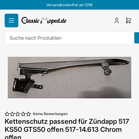
Zum
Versandkostenfrei ab 125€
Inhalt
springen
Anmelden
Mini
Ware
öffn
Suche
nach
Zu
Produkten
Produktinformationen
springen
Keine Bewertungen
Kettenschutz passend für Zündapp 517
KS50 GTS50 offen 517-14.613 Chrom
offen