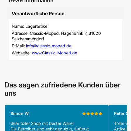
GPSR Information
Verantwortliche Person
Name: Lagerartikel
Adresse: Classic-Moped, Hagenbrink 7, 31020 
Salzhemmendorf
E-Mail: 
info@classic-moped.de
Webseite: 
www.Classic-Moped.de
Das sagen zufriedene Kunden über
uns
Simon W.
Peter S.
Sehr toller Shop mit bester Ware!
Toller S
Die Betreiber sind sehr geduldig, äußerst
Artikeln