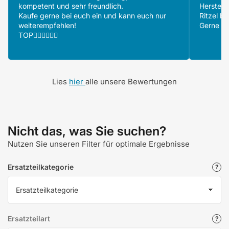
kompetent und sehr freundlich.
Herstell
Kaufe gerne bei euch ein und kann euch nur
Ritzel be
weiterempfehlen!
Gerne wi
TOP👍🏻👍🏻👍🏻
Lies
hier
alle unsere Bewertungen
Nicht das, was Sie suchen?
Nutzen Sie unseren Filter für optimale Ergebnisse
Ersatzteilkategorie
Ersatzteilart