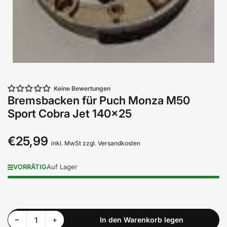
Keine Bewertungen
Bremsbacken für Puch Monza M50
Sport Cobra Jet 140x25
€25,99
Normaler
inkl. MwSt zzgl. Versandkosten
Preis
VORRÄTIG
Auf Lager
Menge reduzieren für Bremsbacken für Puch Monza M50 Sport Cobra Jet 140x25
Menge erhöhen für Bremsbacken für Puch Monza M50 Sport Cobra Jet 140x25
−
+
In den Warenkorb legen
Anzahl