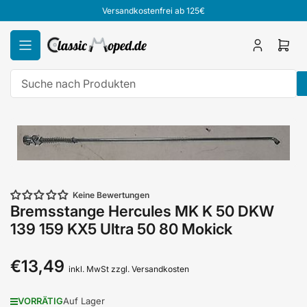
Zum
Versandkostenfrei ab 125€
Inhalt
springen
Anmelden
Mini
Ware
öffn
Suche
nach
Zu
Produkten
Produktinformationen
springen
Keine Bewertungen
Bremsstange Hercules MK K 50 DKW
139 159 KX5 Ultra 50 80 Mokick
€13,49
Normaler
inkl. MwSt zzgl. Versandkosten
Preis
VORRÄTIG
Auf Lager