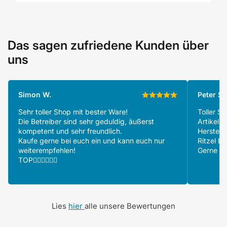
Das sagen zufriedene Kunden über
uns
Simon W.
Peter S.
Sehr toller Shop mit bester Ware!
Toller S
Die Betreiber sind sehr geduldig, äußerst
Artikeln
kompetent und sehr freundlich.
Herstell
Kaufe gerne bei euch ein und kann euch nur
Ritzel be
weiterempfehlen!
Gerne wi
TOP👍🏻👍🏻👍🏻
Lies
hier
alle unsere Bewertungen