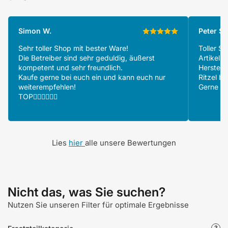
Simon W.
Peter S.
Sehr toller Shop mit bester Ware!
Toller S
Die Betreiber sind sehr geduldig, äußerst
Artikeln
kompetent und sehr freundlich.
Herstell
Kaufe gerne bei euch ein und kann euch nur
Ritzel be
weiterempfehlen!
Gerne wi
TOP👍🏻👍🏻👍🏻
Lies
hier
alle unsere Bewertungen
Nicht das, was Sie suchen?
Nutzen Sie unseren Filter für optimale Ergebnisse