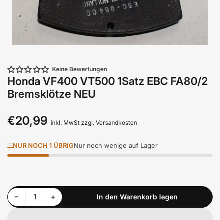
Keine Bewertungen
Honda VF400 VT500 1Satz EBC FA80/2
Bremsklötze NEU
€20,99
Normaler
inkl. MwSt zzgl. Versandkosten
Preis
NUR NOCH 1 ÜBRIG
Nur noch wenige auf Lager
Menge reduzieren für Honda VF400 VT500 1Satz EBC FA80/2 Bremsklötze NEU
Menge erhöhen für Honda VF400 VT500 1Satz EBC FA80/2 Bremsklötze NEU
−
+
In den Warenkorb legen
Anzahl