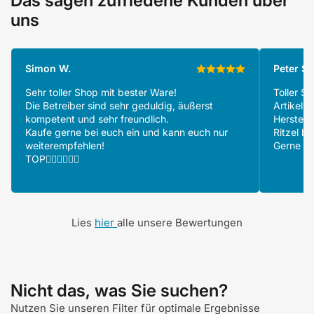
Das sagen zufriedene Kunden über
uns
Simon W.
Peter S.
Sehr toller Shop mit bester Ware!
Toller S
Die Betreiber sind sehr geduldig, äußerst
Artikeln
kompetent und sehr freundlich.
Herstell
Kaufe gerne bei euch ein und kann euch nur
Ritzel be
weiterempfehlen!
Gerne wi
TOP👍🏻👍🏻👍🏻
Lies
hier
alle unsere Bewertungen
Nicht das, was Sie suchen?
Nutzen Sie unseren Filter für optimale Ergebnisse