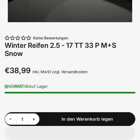
Keine Bewertungen
Winter Reifen 2.5 - 17 TT 33 P M+S
Snow
€38,99
Normaler
inkl. MwSt zzgl. Versandkosten
Preis
VORRÄTIG
Auf Lager
Menge reduzieren für Winter Reifen 2.5 - 17 TT 33 P M+S Snow
Menge erhöhen für Winter Reifen 2.5 - 17 TT 33 P M+S Snow
−
+
In den Warenkorb legen
Anzahl