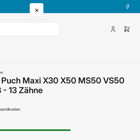
Facebo
×
Anmelden
Mini-
Waren
öffne
en
el Puch Maxi X30 X50 MS50 VS50
- 13 Zähne
ersandkosten