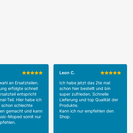
Leon C.
ahl an Ersatzteilen.
Ich habe jetzt das 2te mal
ung erfolgte schnell
schon hier bestellt und bin
rsatzteil entspricht
super zufrieden. Schnelle
al-Teil. Hier habe ich
Lieferung und top Qualität der
 schon schlechte
Produkte.
gen gemacht und kann
Kann ich nur empfehlen den
ssic-Moped somit nur
Shop.
pfehlen.