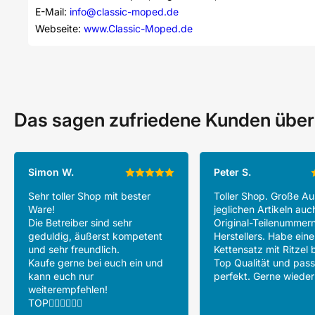
E-Mail: 
info@classic-moped.de
Webseite: 
www.Classic-Moped.de
Das sagen zufriedene Kunden über
Simon W.
Peter S.
Sehr toller Shop mit bester
Toller Shop. Große A
Ware!
jeglichen Artikeln auc
Die Betreiber sind sehr
Original-Teilenummer
geduldig, äußerst kompetent
Herstellers. Habe ein
und sehr freundlich.
Kettensatz mit Ritzel b
Kaufe gerne bei euch ein und
Top Qualität und pass
kann euch nur
perfekt. Gerne wieder
weiterempfehlen!
TOP👍🏻👍🏻👍🏻