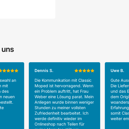
 uns
Dennis S.
Uwe B.
uswahl an
Die Kommunikation mit Classic
Gute Ausw
h mit
Moped ist hervorragend. Wenn
Die Liefer
n des
ein Problem auftritt, hat Frau
und das E
en neuen
Weber eine Lösung parat. Mein
dem Origin
estellt.
Anliegen wurde binnen weniger
woanders
te
Stunden zu meiner vollsten
Erfahrun
Zufriedenheit bearbeitet. Ich
somit Cla
werde definitiv wieder im
weiter em
Onlineshop nach Teilen für