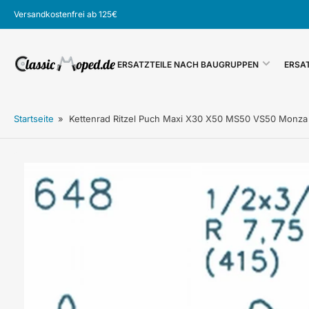
Zum
Versandkostenfrei ab 125€
Inhalt
springen
ERSATZTEILE NACH BAUGRUPPEN
ERSA
Startseite
»
Kettenrad Ritzel Puch Maxi X30 X50 MS50 VS50 Monza
Zu
Produktinformationen
springen