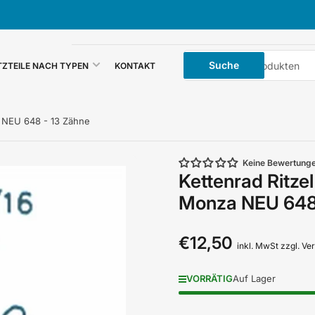
Suche
Suche
TZTEILE NACH TYPEN
KONTAKT
nach
Produkten
 NEU 648 - 13 Zähne
Keine Bewertung
Kettenrad Ritz
Monza NEU 648 
€12,50
Normaler
inkl. MwSt zzgl. V
Preis
VORRÄTIG
Auf Lager