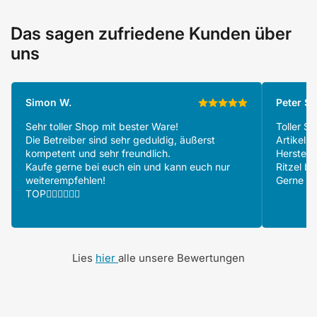
Das sagen zufriedene Kunden über
uns
Simon W.
Peter S.
Sehr toller Shop mit bester Ware!
Toller S
Die Betreiber sind sehr geduldig, äußerst
Artikeln
kompetent und sehr freundlich.
Herstell
Kaufe gerne bei euch ein und kann euch nur
Ritzel be
weiterempfehlen!
Gerne wi
TOP👍🏻👍🏻👍🏻
Lies
hier
alle unsere Bewertungen