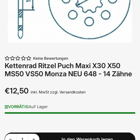
Keine Bewertungen
Kettenrad Ritzel Puch Maxi X30 X50
MS50 VS50 Monza NEU 648 - 14 Zähne
€12,50
Normaler
inkl. MwSt zzgl. Versandkosten
Preis
VORRÄTIG
Auf Lager
Menge reduzieren für Kettenrad Ritzel Puch Maxi X30 X50 MS50 VS50 Monza NEU 648 - 14 Zähne
Menge erhöhen für Kettenrad Ritzel Puch Maxi X30 X50 MS50 VS50 Monza NEU 648 - 14 Zähne
−
+
In den Warenkorb legen