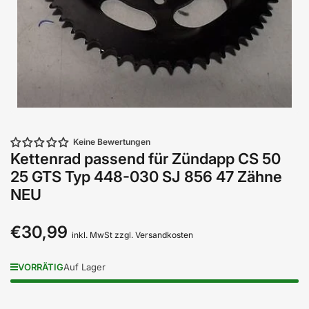
Keine Bewertungen
Kettenrad passend für Zündapp CS 50
25 GTS Typ 448-030 SJ 856 47 Zähne
NEU
€30,99
Normaler
inkl. MwSt zzgl. Versandkosten
Preis
VORRÄTIG
Auf Lager