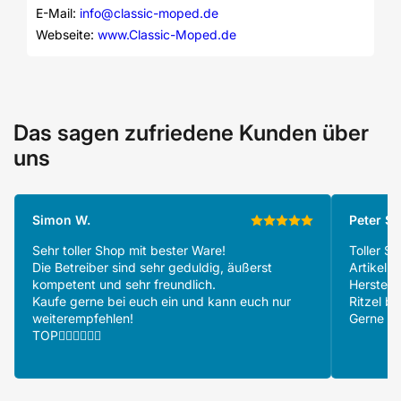
E-Mail: 
info@classic-moped.de
Webseite: 
www.Classic-Moped.de
Das sagen zufriedene Kunden über
uns
Simon W.
Peter S.
Sehr toller Shop mit bester Ware!
Toller S
Die Betreiber sind sehr geduldig, äußerst
Artikeln
kompetent und sehr freundlich.
Herstell
Kaufe gerne bei euch ein und kann euch nur
Ritzel be
weiterempfehlen!
Gerne wi
TOP👍🏻👍🏻👍🏻