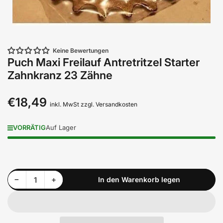
Keine Bewertungen
Puch Maxi Freilauf Antretritzel Starter
Zahnkranz 23 Zähne
€18,49
Normaler
inkl. MwSt zzgl. Versandkosten
Preis
VORRÄTIG
Auf Lager
Menge reduzieren für Puch Maxi Freilauf Antretritzel Starter Zahnkranz 23 Zähne
Menge erhöhen für Puch Maxi Freilauf Antretritzel Starter Zahnkranz 23 Zähne
−
+
In den Warenkorb legen
Anzahl