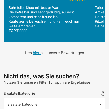
Sehr toller Shop mit bester Ware!
Toller S
Die Betreiber sind sehr geduldig, äußerst
Artikeln
kompetent und sehr freundlich.
Herstell
Kaufe gerne bei euch ein und kann euch nur
Ritzel be
weiterempfehlen!
Gerne wi
TOP👍🏻👍🏻👍🏻
Lies
hier
alle unsere Bewertungen
Nicht das, was Sie suchen?
Nutzen Sie unseren Filter für optimale Ergebnisse
Ersatzteilkategorie