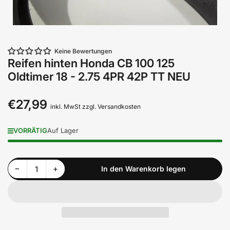
Keine Bewertungen
Reifen hinten Honda CB 100 125
Oldtimer 18 - 2.75 4PR 42P TT NEU
€27,99
Normaler
inkl. MwSt zzgl. Versandkosten
Preis
VORRÄTIG
Auf Lager
Menge reduzieren für Reifen hinten Honda CB 100 125 Oldtimer 18 - 2.75 4PR 42P TT NEU
Menge erhöhen für Reifen hinten Honda CB 100 125 Oldtimer 18 - 2.75 4PR 42P TT NEU
−
+
In den Warenkorb legen
Anzahl