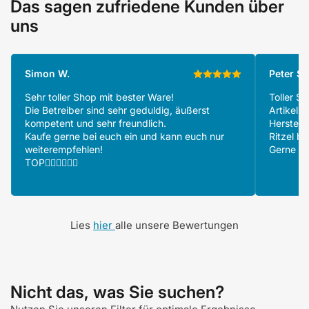
Das sagen zufriedene Kunden über
uns
Simon W.
Peter S.
Sehr toller Shop mit bester Ware!
Toller S
Die Betreiber sind sehr geduldig, äußerst
Artikeln
kompetent und sehr freundlich.
Herstell
Kaufe gerne bei euch ein und kann euch nur
Ritzel be
weiterempfehlen!
Gerne wi
TOP👍🏻👍🏻👍🏻
Lies
hier
alle unsere Bewertungen
Nicht das, was Sie suchen?