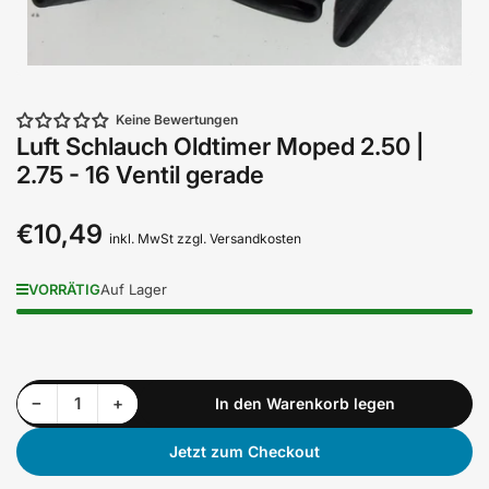
Keine Bewertungen
Luft Schlauch Oldtimer Moped 2.50 |
2.75 - 16 Ventil gerade
€10,49
Normaler
inkl. MwSt zzgl. Versandkosten
Preis
VORRÄTIG
Auf Lager
Menge reduzieren für Luft Schlauch Oldtimer Moped 2.50 | 2.75 - 16 Ventil gerade
Menge erhöhen für Luft Schlauch Oldtimer Moped 2.50 | 2.75 - 16 Ventil gerade
−
+
In den Warenkorb legen
Anzahl
Jetzt zum Checkout