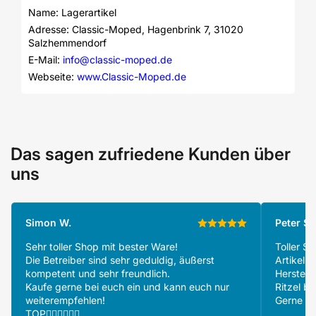
Name: Lagerartikel
Adresse: Classic-Moped, Hagenbrink 7, 31020 
Salzhemmendorf
E-Mail: 
info@classic-moped.de
Webseite: 
www.Classic-Moped.de
Das sagen zufriedene Kunden über
uns
Simon W.
Peter S.
Sehr toller Shop mit bester Ware!
Toller S
Die Betreiber sind sehr geduldig, äußerst
Artikeln
kompetent und sehr freundlich.
Herstell
Kaufe gerne bei euch ein und kann euch nur
Ritzel be
weiterempfehlen!
Gerne wi
TOP👍🏻👍🏻👍🏻