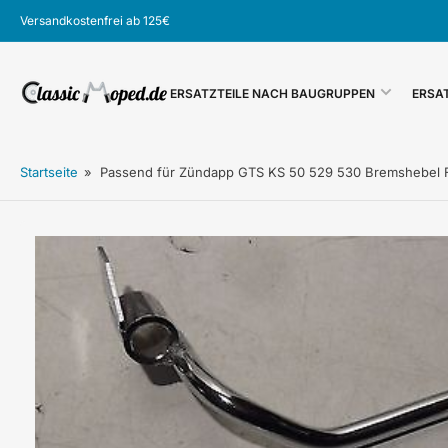
Zum
Versandkostenfrei ab 125€
Inhalt
springen
ERSATZTEILE NACH BAUGRUPPEN
ERSA
Startseite
»
Passend für Zündapp GTS KS 50 529 530 Bremshebel 
Zu
Produktinformationen
springen