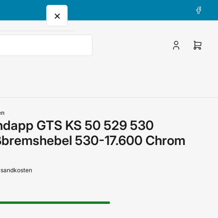
Facebo
×
Anmelden
Mini-
Waren
öffne
en
ndapp GTS KS 50 529 530
ßbremshebel 530-17.600 Chrom
ersandkosten