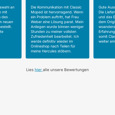
uswahl an
Die Kommunikation mit Classic
Gute Ausw
h mit
Moped ist hervorragend. Wenn
Die Liefer
n des
ein Problem auftritt, hat Frau
und das E
en neuen
Weber eine Lösung parat. Mein
dem Origin
estellt.
Anliegen wurde binnen weniger
woanders
te
Stunden zu meiner vollsten
Erfahrun
Zufriedenheit bearbeitet. Ich
somit Cla
werde definitiv wieder im
weiter em
Onlineshop nach Teilen für
meine Hercules stöbern.
Lies
hier
alle unsere Bewertungen