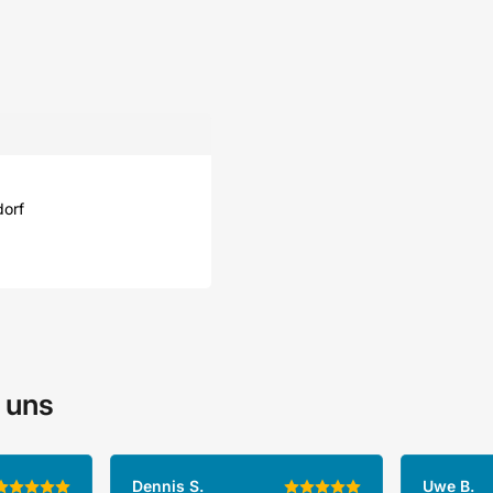
dorf
 uns
Dennis S.
Uwe B.