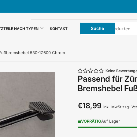
Suche
Suche
TZTEILE NACH TYPEN
KONTAKT
nach
Produkten
Fußbremshebel 530-17.600 Chrom
Keine Bewertung
Passend für Zü
Bremshebel Fu
€18,99
Normaler
inkl. MwSt zzgl. V
Preis
VORRÄTIG
Auf Lager