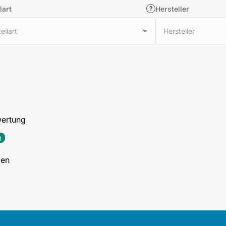
lart
Hersteller
wertung
n
den