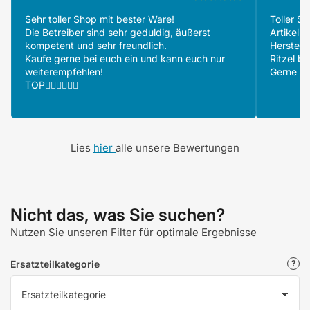
Sehr toller Shop mit bester Ware!
Toller S
Die Betreiber sind sehr geduldig, äußerst
Artikeln
kompetent und sehr freundlich.
Herstell
Kaufe gerne bei euch ein und kann euch nur
Ritzel be
weiterempfehlen!
Gerne wi
TOP👍🏻👍🏻👍🏻
Lies
hier
alle unsere Bewertungen
Nicht das, was Sie suchen?
Nutzen Sie unseren Filter für optimale Ergebnisse
Ersatzteilkategorie