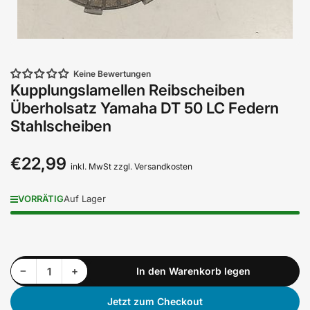
Keine Bewertungen
Kupplungslamellen Reibscheiben
Überholsatz Yamaha DT 50 LC Federn
Stahlscheiben
€22,99
Normaler
inkl. MwSt zzgl. Versandkosten
Preis
VORRÄTIG
Auf Lager
Menge reduzieren für Kupplungslamellen Reibscheiben Überholsatz Yamaha DT 50 LC Federn Stahlscheiben
Menge erhöhen für Kupplungslamellen Reibscheiben Überholsatz Yamaha DT 50 LC Federn Stahlscheiben
−
+
In den Warenkorb legen
Anzahl
Jetzt zum Checkout