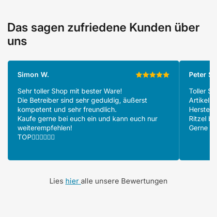
Das sagen zufriedene Kunden über
uns
Simon W.
Peter S.
Sehr toller Shop mit bester Ware!
Toller S
Die Betreiber sind sehr geduldig, äußerst
Artikeln
kompetent und sehr freundlich.
Herstell
Kaufe gerne bei euch ein und kann euch nur
Ritzel be
weiterempfehlen!
Gerne wi
TOP👍🏻👍🏻👍🏻
Lies
hier
alle unsere Bewertungen