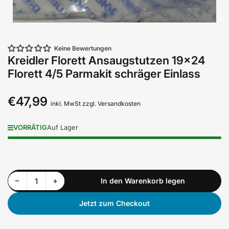
Keine Bewertungen
Kreidler Florett Ansaugstutzen 19x24
Florett 4/5 Parmakit schräger Einlass
€47,99
Normaler
inkl. MwSt zzgl. Versandkosten
Preis
VORRÄTIG
Auf Lager
Menge reduzieren für Kreidler Florett Ansaugstutzen 19x24 Florett 4/5 Parmakit schräger Einlass
Menge erhöhen für Kreidler Florett Ansaugstutzen 19x24 Florett 4/5 Parmakit schräger Einlass
−
+
In den Warenkorb legen
Anzahl
Jetzt zum Checkout