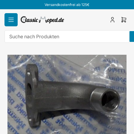
Zum
Versandkostenfrei ab 125€
Inhalt
springen
Anmelden
Mini
Ware
öffn
Suche
nach
Zu
Produkten
Produktinformationen
springen