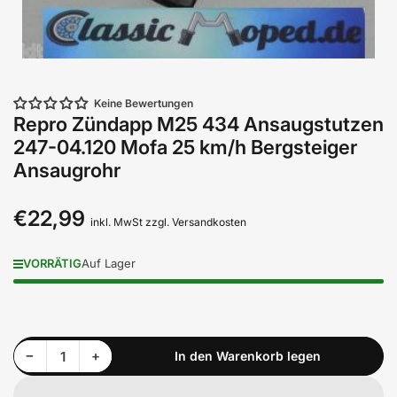
Keine Bewertungen
Repro Zündapp M25 434 Ansaugstutzen
247-04.120 Mofa 25 km/h Bergsteiger
Ansaugrohr
€22,99
Normaler
inkl. MwSt zzgl. Versandkosten
Preis
VORRÄTIG
Auf Lager
Menge reduzieren für Repro Zündapp M25 434 Ansaugstutzen 247-04.120 Mofa 25 km/h Bergsteiger Ansaugrohr
Menge erhöhen für Repro Zündapp M25 434 Ansaugstutzen 247-04.120 Mofa 25 km/h Bergsteiger Ansaugrohr
−
+
In den Warenkorb legen
Anzahl