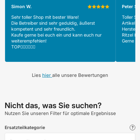
Simon W.
Peter S.
Sehr toller Shop mit bester Ware!
Toller S
Die Betreiber sind sehr geduldig, äußerst
Artikeln
kompetent und sehr freundlich.
Herstell
Kaufe gerne bei euch ein und kann euch nur
Ritzel be
weiterempfehlen!
Gerne wi
TOP👍🏻👍🏻👍🏻
Lies
hier
alle unsere Bewertungen
Nicht das, was Sie suchen?
Nutzen Sie unseren Filter für optimale Ergebnisse
Ersatzteilkategorie