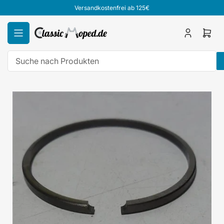
Zum
Versandkostenfrei ab 125€
Inhalt
springen
Anmelden
Mini
Ware
öffn
Suche
nach
Zu
Produkten
Produktinformationen
springen