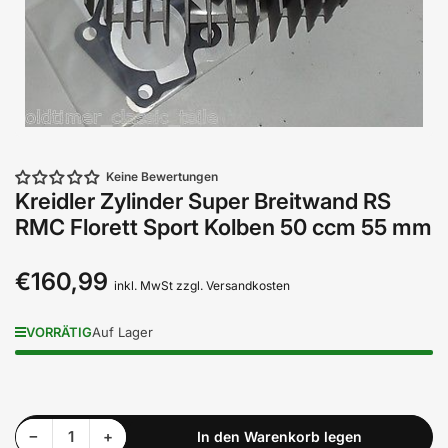
Keine Bewertungen
Kreidler Zylinder Super Breitwand RS
RMC Florett Sport Kolben 50 ccm 55 mm
€160,99
Normaler
inkl. MwSt zzgl. Versandkosten
Preis
VORRÄTIG
Auf Lager
Menge reduzieren für Kreidler Zylinder Super Breitwand RS RMC Florett Sport Kolben 50 ccm 55 mm
Menge erhöhen für Kreidler Zylinder Super Breitwand RS RMC Florett Sport Kolben 50 ccm 55 mm
−
+
In den Warenkorb legen
Anzahl