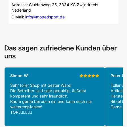
Adresse: Giuldenweg 25, 3334 KC Zwijndrecht 
Nederland
E-Mail: 
info@mopedsport.de
Das sagen zufriedene Kunden über
uns
Simon W.
Peter S.
Sehr toller Shop mit bester Ware!
Toller S
Die Betreiber sind sehr geduldig, äußerst
Artikeln
kompetent und sehr freundlich.
Herstell
Kaufe gerne bei euch ein und kann euch nur
Ritzel be
weiterempfehlen!
Gerne wi
TOP👍🏻👍🏻👍🏻