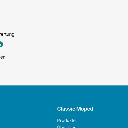
wertung
n
den
Classic Moped
Produkte
Über Uns