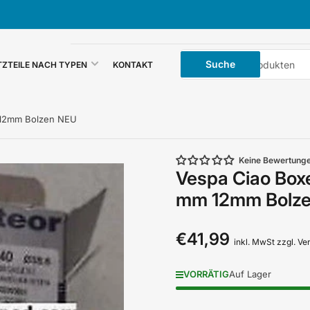
Suche
Suche
TZTEILE NACH TYPEN
KONTAKT
nach
Produkten
 12mm Bolzen NEU
Keine Bewertung
Vespa Ciao Box
mm 12mm Bolz
€41,99
Normaler
inkl. MwSt zzgl. V
Preis
VORRÄTIG
Auf Lager