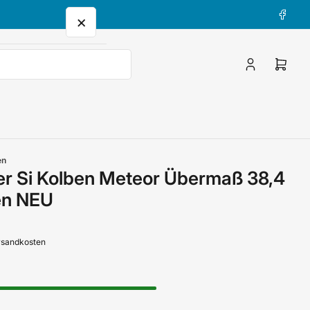
Facebo
×
Anmelden
Mini-
Waren
öffne
en
er Si Kolben Meteor Übermaß 38,4
en NEU
ersandkosten