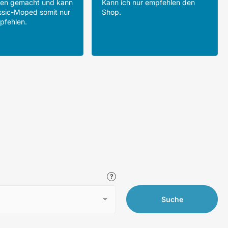
gen gemacht und kann
Kann ich nur empfehlen den
ssic-Moped somit nur
Shop.
pfehlen.
Suche