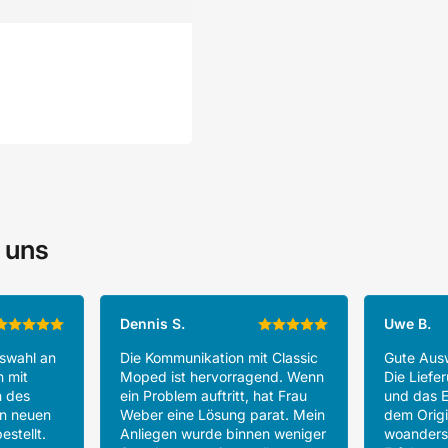
 uns
Dennis S.
Uwe B.
uswahl an
Die Kommunikation mit Classic
Gute Ausw
h mit
Moped ist hervorragend. Wenn
Die Liefer
n des
ein Problem auftritt, hat Frau
und das E
en neuen
Weber eine Lösung parat. Mein
dem Origin
estellt.
Anliegen wurde binnen weniger
woanders