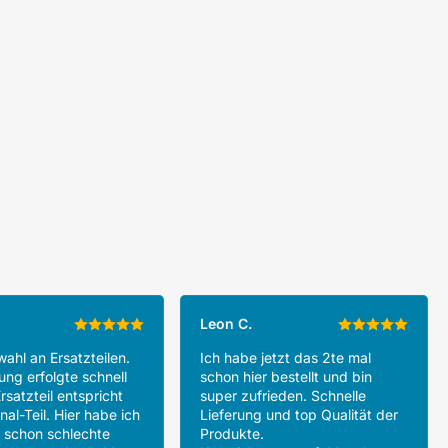
Leon C.
ahl an Ersatzteilen.
Ich habe jetzt das 2te mal
ung erfolgte schnell
schon hier bestellt und bin
rsatzteil entspricht
super zufrieden. Schnelle
al-Teil. Hier habe ich
Lieferung und top Qualität der
 schon schlechte
Produkte.