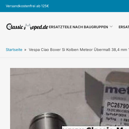
Zum
Versandkostenfrei ab 125€
Inhalt
springen
ERSATZTEILE NACH BAUGRUPPEN
ERSA
Startseite
»
Vespa Ciao Boxer Si Kolben Meteor Übermaß 38,4 mm
Zu
Produktinformationen
springen