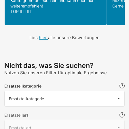
Kaufe gerne bei euch ein und kann euch nur
Ritzel be
weiterempfehlen!
Gerne wi
TOP👍🏻👍🏻👍🏻
Lies
hier
alle unsere Bewertungen
Nicht das, was Sie suchen?
Nutzen Sie unseren Filter für optimale Ergebnisse
Ersatzteilkategorie
Ersatzteilart