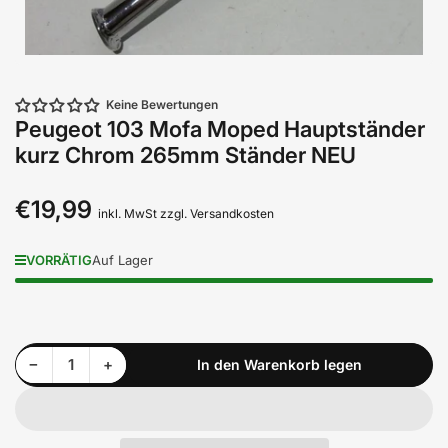
Keine Bewertungen
Peugeot 103 Mofa Moped Hauptständer
kurz Chrom 265mm Ständer NEU
€19,99
Normaler
inkl. MwSt zzgl. Versandkosten
Preis
VORRÄTIG
Auf Lager
Menge reduzieren für Peugeot 103 Mofa Moped Hauptständer kurz Chrom 265mm Ständer NEU
Menge erhöhen für Peugeot 103 Mofa Moped Hauptständer kurz Chrom 265mm Ständer NEU
−
+
In den Warenkorb legen
Anzahl