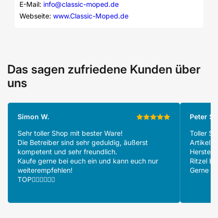
E-Mail: 
info@classic-moped.de
Webseite: 
www.Classic-Moped.de
Das sagen zufriedene Kunden über
uns
Simon W.
Peter S.
Sehr toller Shop mit bester Ware!
Toller S
Die Betreiber sind sehr geduldig, äußerst
Artikeln
kompetent und sehr freundlich.
Herstell
Kaufe gerne bei euch ein und kann euch nur
Ritzel be
weiterempfehlen!
Gerne wi
TOP👍🏻👍🏻👍🏻