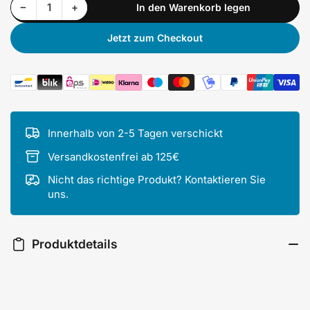
Menge reduzieren für Passend für Zündapp 3 x Gummistopfen Scheinwerfer schwarz dicht
Menge erhöhen für Passend für Zündapp 3 x Gummistopfen Scheinwerfer schwarz dicht
−
+
In den Warenkorb legen
Anzahl
Jetzt zum Checkout
Zahlungsmethoden
Innerhalb von 2-5 Tagen verschickt
Versandkostenfrei ab 125€
Nicht das richtige Produkt? Kontaktieren Sie
uns.
Produktdetails