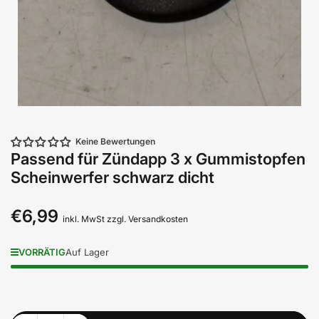
Keine Bewertungen
Passend für Zündapp 3 x Gummistopfen
Scheinwerfer schwarz dicht
€6,99
Normaler
inkl. MwSt zzgl. Versandkosten
Preis
VORRÄTIG
Auf Lager